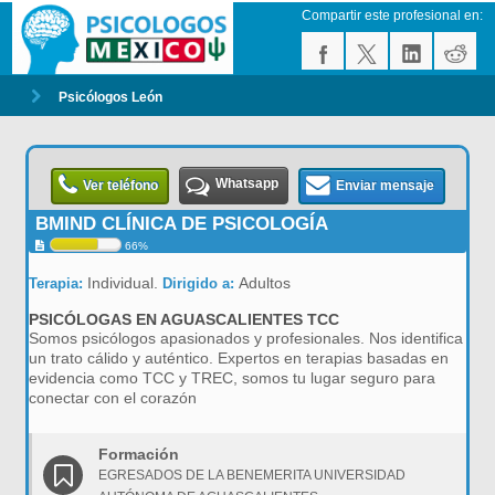
Compartir este profesional en:
Psicólogos León
Whatsapp
Ver teléfono
Enviar mensaje
BMIND CLÍNICA DE PSICOLOGÍA
66%
Individual.
Adultos
Terapia:
Dirigido a:
PSICÓLOGAS EN AGUASCALIENTES TCC
Somos psicólogos apasionados y profesionales. Nos identifica
un trato cálido y auténtico. Expertos en terapias basadas en
evidencia como TCC y TREC, somos tu lugar seguro para
conectar con el corazón
Formación
EGRESADOS DE LA BENEMERITA UNIVERSIDAD