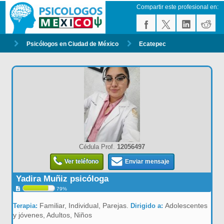
Compartir este profesional en:
Psicólogos en Ciudad de México
Ecatepec
Cédula Prof.
12056497
Ver teléfono
Enviar mensaje
Yadira Muñiz psicóloga
79%
Familiar, Individual, Parejas.
Adolescentes
Terapia:
Dirigido a:
y jóvenes, Adultos, Niños