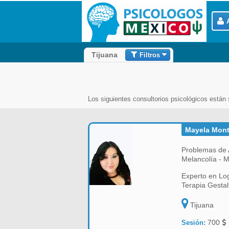
Filtros
Tijuana
Los siguientes consultorios psicológicos están 
Mayela Mon
Problemas de A
Melancolía - M
Experto en Log
Terapia Gestal
Tijuana
700
Sesión: