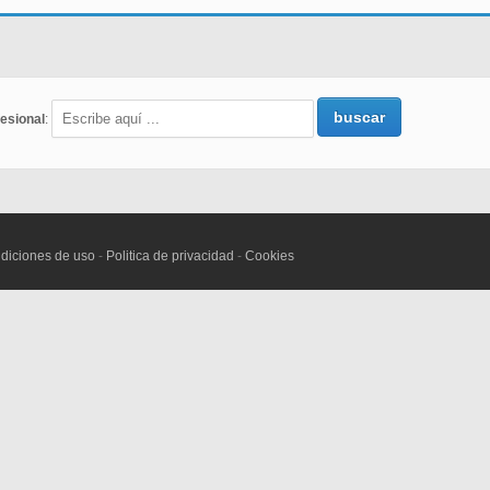
buscar
esional
:
diciones de uso
-
Politica de privacidad
-
Cookies