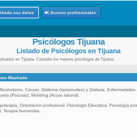
Añada sus datos
Acceso profesionales
Psicólogos Tijuana
Listado de Psicólogos en Tijuana
situados en Tijuana. Consulte los mejores psicólogos de Tijuana.
tero Machado
lcoholismo, Cáncer, Disfemia (tartamudeo) y Disfasia, Enfermedades 
anía (Psicosis), Mobbing (Acoso laboral).
oterapia, Orientacion profesional, Psicologia Educativa, Psicología posi
t, Terapia humanista.