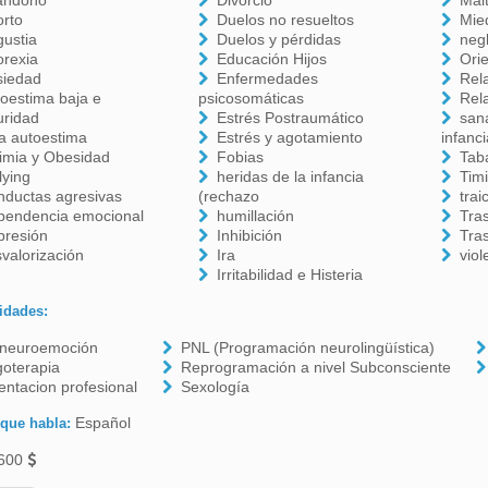
andono
Divorcio
Mal
orto
Duelos no resueltos
Mie
ustia
Duelos y pérdidas
neg
orexia
Educación Hijos
Ori
siedad
Enfermedades
Rel
oestima baja e
psicosomáticas
Rel
uridad
Estrés Postraumático
sana
a autoestima
Estrés y agotamiento
infanc
imia y Obesidad
Fobias
Tab
lying
heridas de la infancia
Tim
nductas agresivas
(rechazo
trai
pendencia emocional
humillación
Tra
presión
Inhibición
Tra
valorización
Ira
viol
Irritabilidad e Histeria
idades:
oneuroemoción
PNL (Programación neurolingüística)
oterapia
Reprogramación a nivel Subconsciente
entacion profesional
Sexología
Español
 que habla:
600