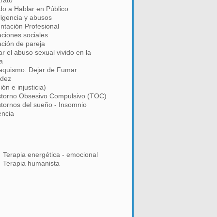
trato
do a Hablar en Público
ligencia y abusos
entación Profesional
aciones sociales
ación de pareja
r el abuso sexual vivido en la
ia
aquismo. Dejar de Fumar
idez
ción e injusticia)
storno Obsesivo Compulsivo (TOC)
stornos del sueño - Insomnio
encia
Terapia energética - emocional
Terapia humanista