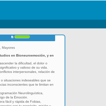
s, Mayores
studios en Bioneuroemoción, y en
cender la dificultad, el dolor o
gnificativo y valioso de su vida.
flictos interpersonales, relación de
o situaciones indeseables que se
cias inconscientes que te limitan en
ogramación Neurolinguística,
igo de la Emoción.
a fácil y rápida de Fobias,
onectar con tu propósito, misión y