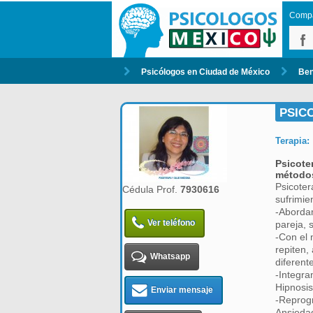
Compar
Psicólogos en Ciudad de México
Ben
PSIC
Terapia:
Psicote
métodos
Psicoter
Cédula Prof.
7930616
sufrimie
-Abordam
Ver teléfono
pareja, 
-Con el 
repiten,
Whatsapp
diferent
-Integra
Hipnosis
Enviar mensaje
-Reprogr
Ansiedad