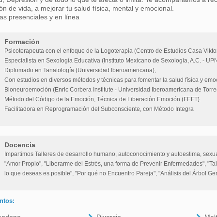
ón de vida, a mejorar tu salud física, mental y emocional.
as presenciales y en línea
Formación
Psicoterapeuta con el enfoque de la Logoterapia (Centro de Estudios Casa Viktor
Especialista en Sexología Educativa (Instituto Mexicano de Sexologia, A.C. - UPN
Diplomado en Tanatología (Universidad Iberoamericana),
Con estudios en diversos métodos y técnicas para fomentar la salud física y emo
Bioneuroemoción (Enric Corbera Institute - Universidad Iberoamericana de Torre
Método del Código de la Emoción, Técnica de Liberación Emoción (FEFT).
Facilitadora en Reprogramación del Subconsciente, con Método Integra
Docencia
Impartimos Talleres de desarrollo humano, autoconocimiento y autoestima, sexua
"Amor Propio", "Liberarme del Estrés, una forma de Prevenir Enfermedades", "Tal
lo que deseas es posible", "Por qué no Encuentro Pareja", "Análisis del Árbol Gen
ntos: