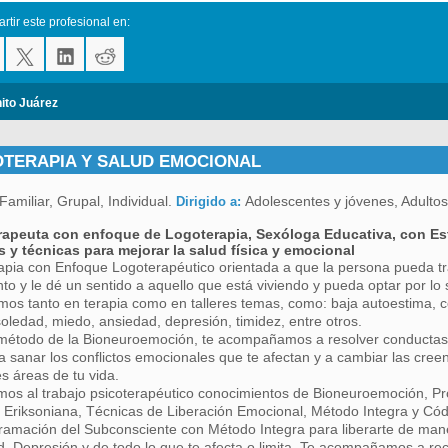
tir este profesional en:
ito Juárez
OTERAPIA Y SALUD EMOCIONAL
Familiar, Grupal, Individual.
Adolescentes y jóvenes, Adulto
Dirigido a:
rapeuta con enfoque de Logoterapia, Sexóloga Educativa, con E
 y técnicas para mejorar la salud física y emocional
apia con Enfoque Logoterapéutico orientada a que la persona pueda tras
nto y le dé un sentido a aquello que está viviendo y pueda optar por lo si
os tanto en terapia como en talleres temas, como: baja autoestima, con
soledad, miedo, ansiedad, depresión, timidez, entre otros.
método de la Bioneuroemoción, te acompañamos a resolver conductas 
 a sanar los conflictos emocionales que te afectan y a cambiar las creen
es áreas de tu vida.
mos al trabajo psicoterapéutico conocimientos de Bioneuroemoción, Pr
 Eriksoniana, Técnicas de Liberación Emocional, Método Integra y Cód
amación del Subconsciente con Método Integra para liberarte de maner
, Depresión y de todo lo que te afecta o limita. Te acompañamos a rec