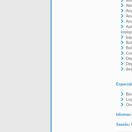
ab
Ab
Ang
An
An
Aut
inseg
baj
Bul
Bul
Co
De
De
des
Especial
Bi
Log
Ori
Idiomas
Sesión: