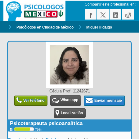
Compartir este profesional en:
Psicólogos en Ciudad de México
Miguel Hidalgo
Cédula Prof.
11242671
Whatsapp
Ver teléfono
Enviar mensaje
Localización
Psicoterapeuta psicoanalítica
79%