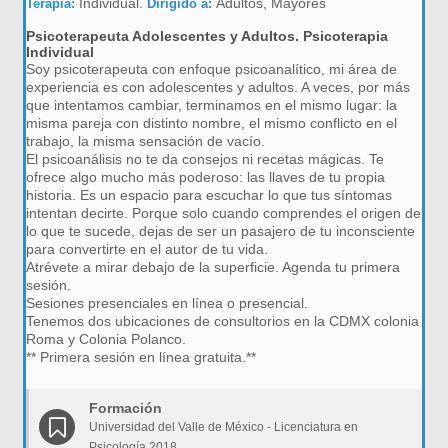
Individual.
Adultos, Mayores
Terapia:
Dirigido a:
Psicoterapeuta Adolescentes y Adultos. Psicoterapia
Individual
Soy psicoterapeuta con enfoque psicoanalítico, mi área de
experiencia es con adolescentes y adultos. A veces, por más
que intentamos cambiar, terminamos en el mismo lugar: la
misma pareja con distinto nombre, el mismo conflicto en el
trabajo, la misma sensación de vacío.
El psicoanálisis no te da consejos ni recetas mágicas. Te
ofrece algo mucho más poderoso: las llaves de tu propia
historia. Es un espacio para escuchar lo que tus síntomas
intentan decirte. Porque solo cuando comprendes el origen de
lo que te sucede, dejas de ser un pasajero de tu inconsciente
para convertirte en el autor de tu vida.
Atrévete a mirar debajo de la superficie. Agenda tu primera
sesión.
Sesiones presenciales en línea o presencial.
Tenemos dos ubicaciones de consultorios en la CDMX colonia
Roma y Colonia Polanco.
** Primera sesión en línea gratuita.**
Formación
Universidad del Valle de México - Licenciatura en
Psicología 2018