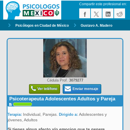
Compartir este profesional en:
Psicólogos en Ciudad de México
Gustavo A. Madero
Cédula Prof.
3079277
Ver teléfono
Enviar mensaje
Psicoterapeuta Adolescentes Adultos y Pareja
Individual, Parejas.
Adolescentes y
Terapia:
Dirigido a:
jóvenes, Adultos
Si tienes algun afecto y/o emocion que te genere