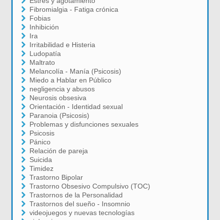
Estrés y agotamiento
Fibromialgia - Fatiga crónica
Fobias
Inhibición
Ira
Irritabilidad e Histeria
Ludopatía
Maltrato
Melancolía - Manía (Psicosis)
Miedo a Hablar en Público
negligencia y abusos
Neurosis obsesiva
Orientación - Identidad sexual
Paranoia (Psicosis)
Problemas y disfunciones sexuales
Psicosis
Pánico
Relación de pareja
Suicida
Timidez
Trastorno Bipolar
Trastorno Obsesivo Compulsivo (TOC)
Trastornos de la Personalidad
Trastornos del sueño - Insomnio
videojuegos y nuevas tecnologías