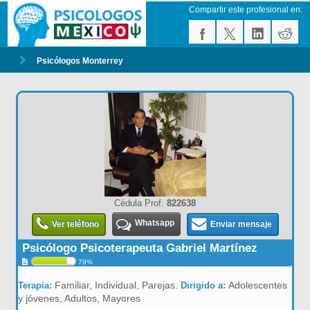
Compartir este profesional en:
Psicólogos Monterrey
Cédula Prof.
822638
Whatsapp
Ver teléfono
Enviar mensaje
Psicólogo Psicoterapeuta Gabriel Martínez
79%
Familiar, Individual, Parejas.
Adolescentes
Terapia:
Dirigido a:
y jóvenes, Adultos, Mayores