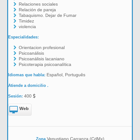
Relaciones sociales
Relación de pareja
Tabaquismo. Dejar de Fumar
Timidez
violencia
Especialidades:
Orientacion profesional
Psicoanálisis
Psicoanálisis lacaniano
Psicoterapia psicoanalítica
Español, Português
Idiomas que habla:
Atiende a domicilio .
400
Sesión:
Web
Venustiano Carranza (CdMx)
Zona