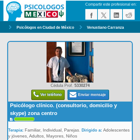
Compartir este profesional en:
Psicólogos en Ciudad de México
Venustiano Carranza
Cédula Prof.
5330274
Ver teléfono
Enviar mensaje
Psicólogo clínico. (consultorio, domicilio y
skype) zona centro
Familiar, Individual, Parejas.
Adolescentes
Terapia:
Dirigido a:
y jóvenes, Adultos, Mayores, Niños