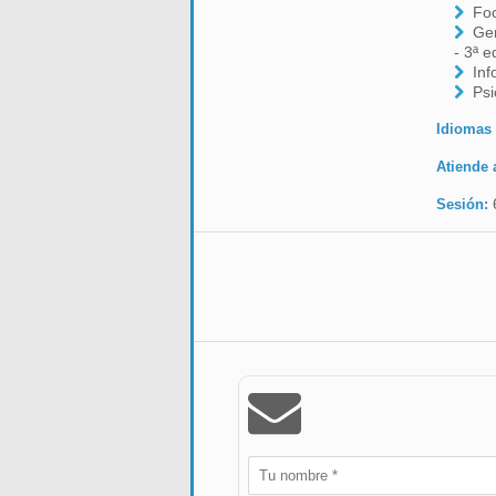
Fo
Ger
- 3ª 
Inf
Ps
Idiomas
Atiende 
Sesión: