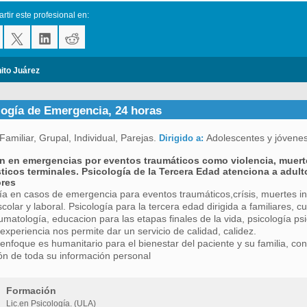
tir este profesional en:
ito Juárez
logía de Emergencia, 24 horas
Familiar, Grupal, Individual, Parejas.
Adolescentes y jóvenes
Dirigido a:
n en emergencias por eventos traumáticos como violencia, muerte
ticos terminales. Psicología de la Tercera Edad atenciona a adult
res
ía en casos de emergencia para eventos traumáticos,crísis, muertes ine
colar y laboral. Psicología para la tercera edad dirigida a familiares, 
umatología, educacion para las etapas finales de la vida, psicología ps
experiencia nos permite dar un servicio de calidad, calidez.
enfoque es humanitario para el bienestar del paciente y su familia, con 
ón de toda su información personal
Formación
Lic.en Psicología. (ULA)