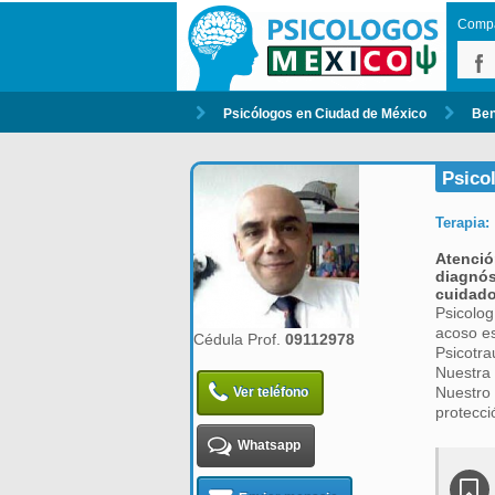
Compar
Psicólogos en Ciudad de México
Ben
Psico
Terapia:
Atenció
diagnós
cuidado
Psicolog
acoso es
Cédula Prof.
09112978
Psicotra
Nuestra 
Nuestro 
Ver teléfono
protecci
Whatsapp