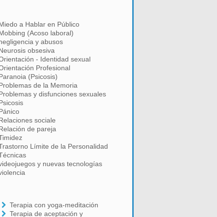
Miedo a Hablar en Público
Mobbing (Acoso laboral)
negligencia y abusos
Neurosis obsesiva
Orientación - Identidad sexual
Orientación Profesional
Paranoia (Psicosis)
Problemas de la Memoria
Problemas y disfunciones sexuales
Psicosis
Pánico
Relaciones sociale
Relación de pareja
Timidez
Trastorno Límite de la Personalidad
Técnicas
videojuegos y nuevas tecnologías
violencia
Terapia con yoga-meditación
Terapia de aceptación y