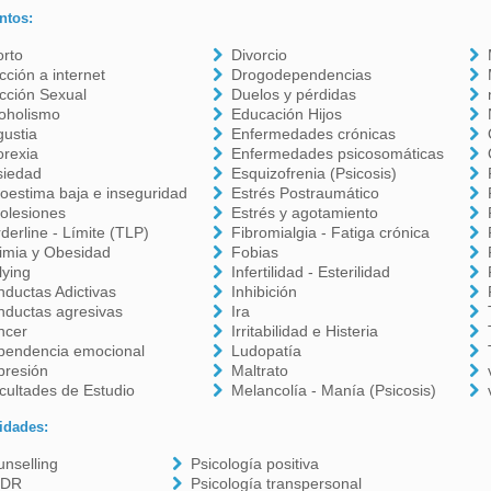
ntos:
orto
Divorcio
cción a internet
Drogodependencias
cción Sexual
Duelos y pérdidas
oholismo
Educación Hijos
ustia
Enfermedades crónicas
orexia
Enfermedades psicosomáticas
siedad
Esquizofrenia (Psicosis)
oestima baja e inseguridad
Estrés Postraumático
olesiones
Estrés y agotamiento
derline - Límite (TLP)
Fibromialgia - Fatiga crónica
imia y Obesidad
Fobias
lying
Infertilidad - Esterilidad
ductas Adictivas
Inhibición
nductas agresivas
Ira
ncer
Irritabilidad e Histeria
pendencia emocional
Ludopatía
presión
Maltrato
icultades de Estudio
Melancolía - Manía (Psicosis)
idades:
nselling
Psicología positiva
DR
Psicología transpersonal