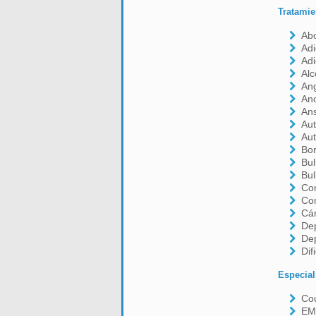
Tratamie
Ab
Adi
Adi
Alc
Ang
An
An
Aut
Aut
Bor
Bul
Bul
Con
Co
Cá
De
De
Dif
Especial
Cou
EM