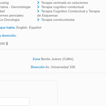
cusing
Terapia centrada en soluciones
iatria - Gerontologia
Terapia cognitivo conductual
edad
Terapia Cognitivo Conductual y Terapia
ormes periciales
de Esquemas
ico-Oncología
Terapia constructivista
English, Español
 que habla:
a domicilio .
600
Benito Juárez (CdMx)
Zona
Av. Universidad 335
Dirección