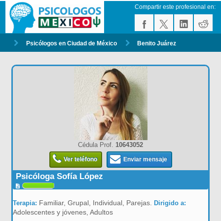
Compartir este profesional en:
Psicólogos en Ciudad de México
Benito Juárez
Cédula Prof.
10643052
Ver teléfono
Enviar mensaje
Psicóloga Sofía López
Familiar, Grupal, Individual, Parejas.
Terapia:
Dirigido a:
Adolescentes y jóvenes, Adultos