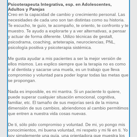
Psicoterapeuta Integrativa, esp. en Adolescentes,
Adultos y Parejas
Creo en la capacidad de cambio y crecimiento personal. Las
necesidades de cada uno son tan distintas como su historia.
Te escucho, te guío, te acompaño, te oriento, te confronto y te
muestro. Te ayudo a explorarte y a ver alternativas, a pensar
y actuar de forma diferente. Utilizo técnicas de gestalt,
psicodrama, coaching, arteterapia, neurociencias, PNL,
psicología positiva y psicoterapia sistémica.
Me gusta ayudar a mis pacientes a ser la mejor versión de
ellos mismos. Les explico siempre que la terapia no es como
ir al dentista y sacarse una muela, es un trabajo que lleva
compromiso y voluntad para poder lograr todas las metas que
se propongan.
Nada es imposible, es mi mantra. Si un paciente lo quiere,
puede superar cualquier situación emocional, cognitiva,
familiar, etc. El tamaño de sus mejorías será de la misma
dimensión de sus cambios, abriendonos al cambio permitimos
que entren a nuestra vida cosas nuevas.
De ti, sólo pido compromiso y voluntad. De mi, yo pongo mis
conocimientos, mi buena voluntad, mi respeto y mi fé en ti. Yo
soy simplemente una guía, una orientadora que muestra los