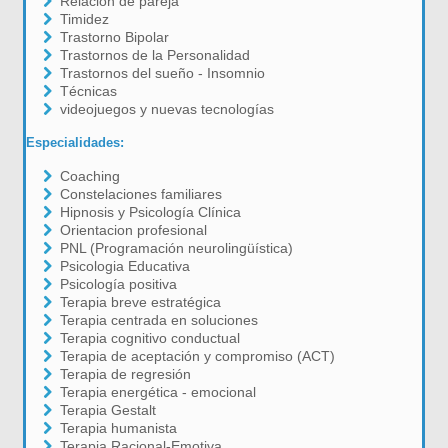
Relación de pareja
Timidez
Trastorno Bipolar
Trastornos de la Personalidad
Trastornos del sueño - Insomnio
Técnicas
videojuegos y nuevas tecnologías
Especialidades:
Coaching
Constelaciones familiares
Hipnosis y Psicología Clínica
Orientacion profesional
PNL (Programación neurolingüística)
Psicologia Educativa
Psicología positiva
Terapia breve estratégica
Terapia centrada en soluciones
Terapia cognitivo conductual
Terapia de aceptación y compromiso (ACT)
Terapia de regresión
Terapia energética - emocional
Terapia Gestalt
Terapia humanista
Terapia Racional-Emotiva