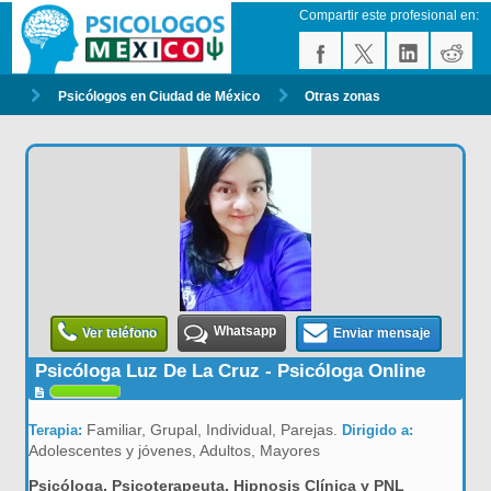
Compartir este profesional en:
Psicólogos en Ciudad de México
Otras zonas
Whatsapp
Ver teléfono
Enviar mensaje
Psicóloga Luz De La Cruz - Psicóloga Online
Familiar, Grupal, Individual, Parejas.
Terapia:
Dirigido a:
Adolescentes y jóvenes, Adultos, Mayores
Psicóloga, Psicoterapeuta, Hipnosis Clínica y PNL