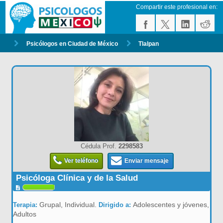
Compartir este profesional en:
Psicólogos en Ciudad de México
Tlalpan
Cédula Prof.
2298583
Ver teléfono
Enviar mensaje
Psicóloga Clínica y de la Salud
Grupal, Individual.
Adolescentes y jóvenes,
Terapia:
Dirigido a:
Adultos