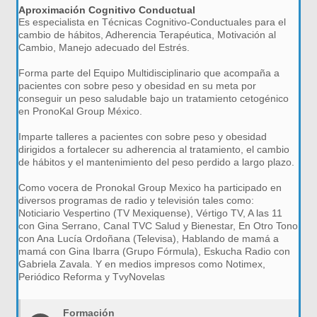
Aproximación Cognitivo Conductual
Es especialista en Técnicas Cognitivo-Conductuales para el
cambio de hábitos, Adherencia Terapéutica, Motivación al
Cambio, Manejo adecuado del Estrés.
Forma parte del Equipo Multidisciplinario que acompaña a
pacientes con sobre peso y obesidad en su meta por
conseguir un peso saludable bajo un tratamiento cetogénico
en PronoKal Group México.
Imparte talleres a pacientes con sobre peso y obesidad
dirigidos a fortalecer su adherencia al tratamiento, el cambio
de hábitos y el mantenimiento del peso perdido a largo plazo.
Como vocera de Pronokal Group Mexico ha participado en
diversos programas de radio y televisión tales como:
Noticiario Vespertino (TV Mexiquense), Vértigo TV, A las 11
con Gina Serrano, Canal TVC Salud y Bienestar, En Otro Tono
con Ana Lucía Ordoñana (Televisa), Hablando de mamá a
mamá con Gina Ibarra (Grupo Fórmula), Eskucha Radio con
Gabriela Zavala. Y en medios impresos como Notimex,
Periódico Reforma y TvyNovelas
Formación