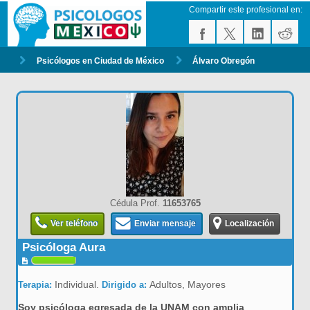
Compartir este profesional en:
Psicólogos en Ciudad de México
Álvaro Obregón
Cédula Prof.
11653765
Ver teléfono
Enviar mensaje
Localización
Psicóloga Aura
Individual.
Adultos, Mayores
Terapia:
Dirigido a:
Soy psicóloga egresada de la UNAM con amplia