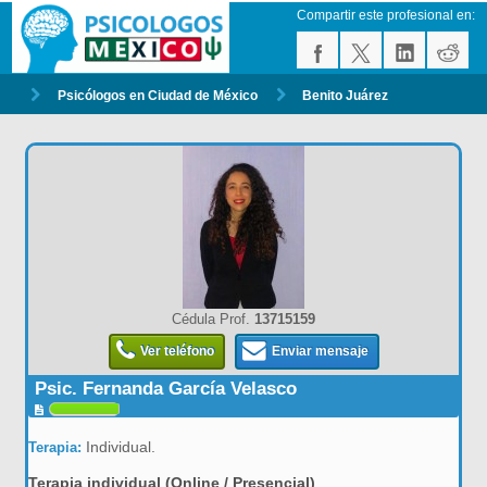
Compartir este profesional en:
Psicólogos en Ciudad de México
Benito Juárez
Cédula Prof.
13715159
Ver teléfono
Enviar mensaje
Psic. Fernanda García Velasco
Individual.
Terapia:
Terapia individual (Online / Presencial)