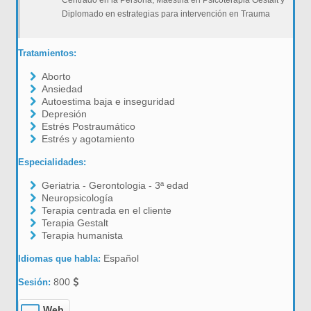
Centrado en la Persona, Maestria en Psicoterapia Gestalt y
Diplomado en estrategias para intervención en Trauma
Tratamientos:
Aborto
Ansiedad
Autoestima baja e inseguridad
Depresión
Estrés Postraumático
Estrés y agotamiento
Especialidades:
Geriatria - Gerontologia - 3ª edad
Neuropsicología
Terapia centrada en el cliente
Terapia Gestalt
Terapia humanista
Español
Idiomas que habla:
800
Sesión:
Web