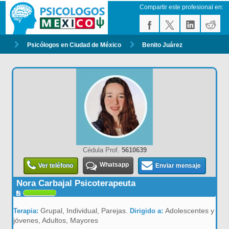
Compartir este profesional en:
Psicólogos en Ciudad de México
Benito Juárez
Cédula Prof.
5610639
Whatsapp
Ver teléfono
Enviar mensaje
Nora Carbajal Psicoterapeuta
Grupal, Individual, Parejas.
Adolescentes y
Terapia:
Dirigido a:
jóvenes, Adultos, Mayores