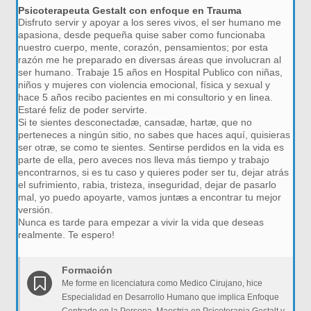
Psicoterapeuta Gestalt con enfoque en Trauma
Disfruto servir y apoyar a los seres vivos, el ser humano me
apasiona, desde pequeña quise saber como funcionaba
nuestro cuerpo, mente, corazón, pensamientos; por esta
razón me he preparado en diversas áreas que involucran al
ser humano. Trabaje 15 años en Hospital Publico con niñas,
niños y mujeres con violencia emocional, física y sexual y
hace 5 años recibo pacientes en mi consultorio y en linea.
Estaré feliz de poder servirte.
Si te sientes desconectadæ, cansadæ, hartæ, que no
perteneces a ningún sitio, no sabes que haces aquí, quisieras
ser otræ, se como te sientes. Sentirse perdidos en la vida es
parte de ella, pero aveces nos lleva más tiempo y trabajo
encontrarnos, si es tu caso y quieres poder ser tu, dejar atrás
el sufrimiento, rabia, tristeza, inseguridad, dejar de pasarlo
mal, yo puedo apoyarte, vamos juntæs a encontrar tu mejor
versión.
Nunca es tarde para empezar a vivir la vida que deseas
realmente. Te espero!
Formación
Me forme en licenciatura como Medico Cirujano, hice
Especialidad en Desarrollo Humano que implica Enfoque