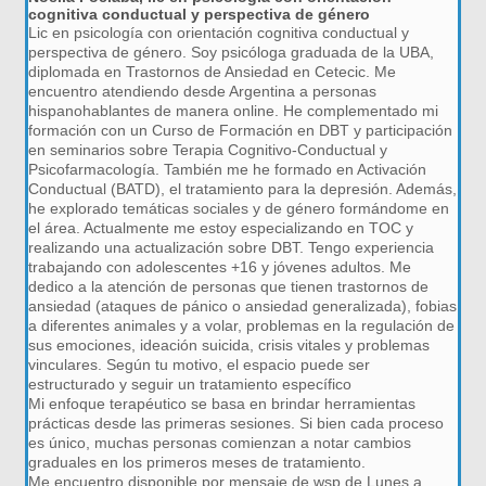
cognitiva conductual y perspectiva de género
Lic en psicología con orientación cognitiva conductual y
perspectiva de género. Soy psicóloga graduada de la UBA,
diplomada en Trastornos de Ansiedad en Cetecic. Me
encuentro atendiendo desde Argentina a personas
hispanohablantes de manera online. He complementado mi
formación con un Curso de Formación en DBT y participación
en seminarios sobre Terapia Cognitivo-Conductual y
Psicofarmacología. También me he formado en Activación
Conductual (BATD), el tratamiento para la depresión. Además,
he explorado temáticas sociales y de género formándome en
el área. Actualmente me estoy especializando en TOC y
realizando una actualización sobre DBT. Tengo experiencia
trabajando con adolescentes +16 y jóvenes adultos. Me
dedico a la atención de personas que tienen trastornos de
ansiedad (ataques de pánico o ansiedad generalizada), fobias
a diferentes animales y a volar, problemas en la regulación de
sus emociones, ideación suicida, crisis vitales y problemas
vinculares. Según tu motivo, el espacio puede ser
estructurado y seguir un tratamiento específico
Mi enfoque terapéutico se basa en brindar herramientas
prácticas desde las primeras sesiones. Si bien cada proceso
es único, muchas personas comienzan a notar cambios
graduales en los primeros meses de tratamiento.
Me encuentro disponible por mensaje de wsp de Lunes a