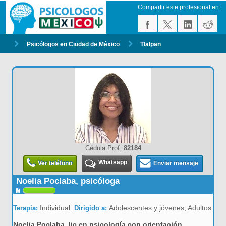
Compartir este profesional en:
Psicólogos en Ciudad de México
Tlalpan
Cédula Prof.
82184
Whatsapp
Ver teléfono
Enviar mensaje
Noelia Poclaba, psicóloga
Individual.
Adolescentes y jóvenes, Adultos
Terapia:
Dirigido a:
Noelia Poclaba, lic en psicología con orientación