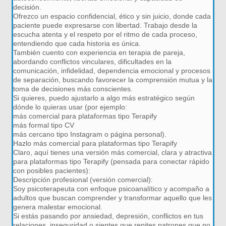
decisión.
Ofrezco un espacio confidencial, ético y sin juicio, donde cada
paciente puede expresarse con libertad. Trabajo desde la
escucha atenta y el respeto por el ritmo de cada proceso,
entendiendo que cada historia es única.
También cuento con experiencia en terapia de pareja,
abordando conflictos vinculares, dificultades en la
comunicación, infidelidad, dependencia emocional y procesos
de separación, buscando favorecer la comprensión mutua y la
toma de decisiones más conscientes.
Si quieres, puedo ajustarlo a algo más estratégico según
dónde lo quieras usar (por ejemplo:
más comercial para plataformas tipo Terapify
más formal tipo CV
más cercano tipo Instagram o página personal).
Hazlo más comercial para plataformas tipo Terapify
Claro, aquí tienes una versión más comercial, clara y atractiva
para plataformas tipo Terapify (pensada para conectar rápido
con posibles pacientes):
Descripción profesional (versión comercial):
Soy psicoterapeuta con enfoque psicoanalítico y acompaño a
adultos que buscan comprender y transformar aquello que les
genera malestar emocional.
Si estás pasando por ansiedad, depresión, conflictos en tus
relaciones, inseguridad o sientes que repites patrones que no