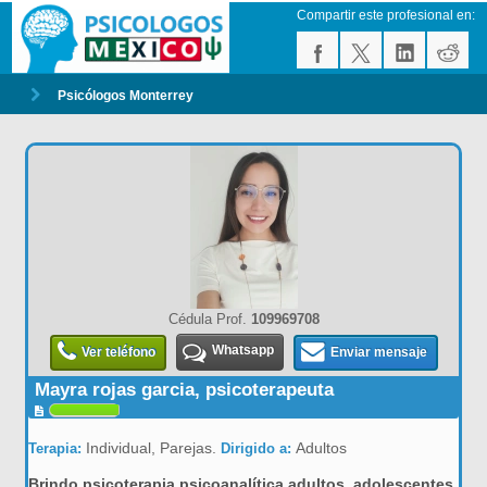
Compartir este profesional en:
Psicólogos Monterrey
Cédula Prof.
109969708
Whatsapp
Ver teléfono
Enviar mensaje
Mayra rojas garcia, psicoterapeuta
Individual, Parejas.
Adultos
Terapia:
Dirigido a:
Brindo psicoterapia psicoanalítica adultos, adolescentes