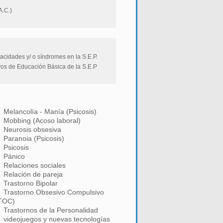
A.C.)
acidades y/ o síndromes en la S.E.P.
vos de Educación Básica de la S.E.P
Melancolía - Manía (Psicosis)
Mobbing (Acoso laboral)
Neurosis obsesiva
Paranoia (Psicosis)
Psicosis
Pánico
Relaciones sociales
Relación de pareja
Trastorno Bipolar
Trastorno Obsesivo Compulsivo
TOC)
Trastornos de la Personalidad
videojuegos y nuevas tecnologías