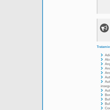
Tratamie
Adi
Alc
Ang
An
An
Aut
Aut
inseg
Aut
Bor
Bul
Bul
Con