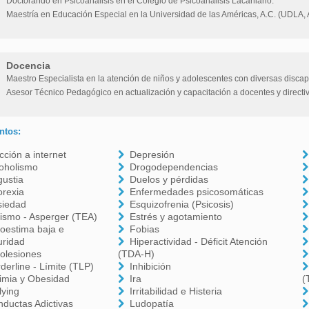
Doctorando en Psicoanálisis en el Colegio de Psicoanálisis Lacaniano.
Maestría en Educación Especial en la Universidad de las Américas, A.C. (UDLA, 
Docencia
Maestro Especialista en la atención de niños y adolescentes con diversas discap
Asesor Técnico Pedagógico en actualización y capacitación a docentes y directi
ntos:
cción a internet
Depresión
oholismo
Drogodependencias
ustia
Duelos y pérdidas
orexia
Enfermedades psicosomáticas
siedad
Esquizofrenia (Psicosis)
ismo - Asperger (TEA)
Estrés y agotamiento
oestima baja e
Fobias
uridad
Hiperactividad - Déficit Atención
olesiones
(TDA-H)
derline - Límite (TLP)
Inhibición
imia y Obesidad
Ira
(
lying
Irritabilidad e Histeria
ductas Adictivas
Ludopatía