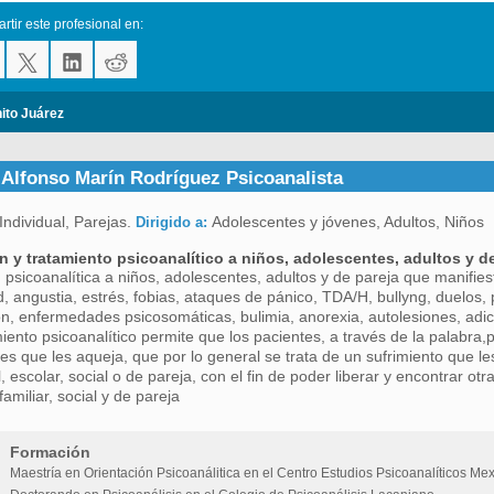
tir este profesional en:
ito Juárez
 Alfonso Marín Rodríguez Psicoanalista
Individual, Parejas.
Adolescentes y jóvenes, Adultos, Niños
Dirigido a:
n y tratamiento psicoanalítico a niños, adolescentes, adultos y d
 psicoanalítica a niños, adolescentes, adultos y de pareja que manifi
, angustia, estrés, fobias, ataques de pánico, TDA/H, bullyng, duelos, 
n, enfermedades psicosomáticas, bulimia, anorexia, autolesiones, adicc
miento psicoanalítico permite que los pacientes, a través de la palabra
s que les aqueja, que por lo general se trata de un sufrimiento que 
, escolar, social o de pareja, con el fin de poder liberar y encontrar ot
amiliar, social y de pareja
Formación
Maestría en Orientación Psicoanálitica en el Centro Estudios Psicoanalíticos M