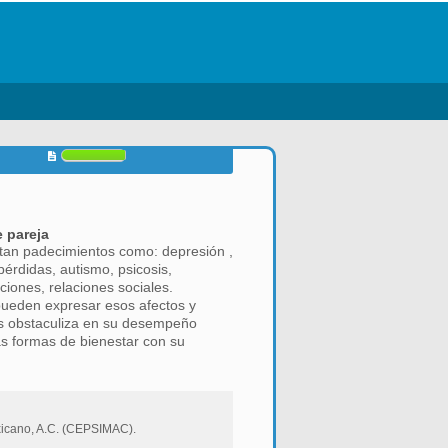
e pareja
estan padecimientos como: depresión ,
pérdidas, autismo, psicosis,
iones, relaciones sociales.
,pueden expresar esos afectos y
les obstaculiza en su desempeño
ras formas de bienestar con su
exicano, A.C. (CEPSIMAC).