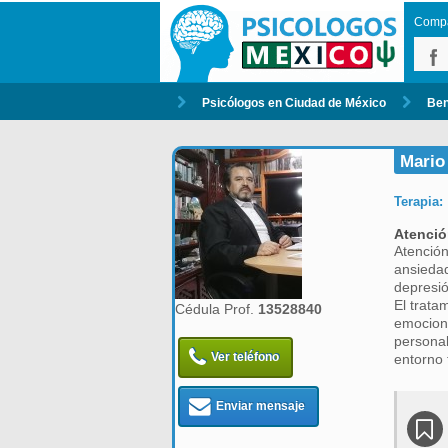
Compar
Psicólogos en Ciudad de México
Ben
Mario
Terapia:
Atenció
Atención
ansiedad
depresió
El trata
Cédula Prof.
13528840
emocione
personal
Ver teléfono
entorno f
Enviar mensaje