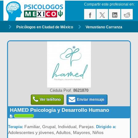
Compartir este profesional en:
Psicólogos en Ciudad de México
Venustiano Carranza
Cédula Prof.
8621870
Ver teléfono
Enviar mensaje
HAMED Psicología y Desarrollo Humano
Familiar, Grupal, Individual, Parejas.
Terapia:
Dirigido a:
Adolescentes y jóvenes, Adultos, Mayores, Niños