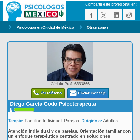
Compartir este profesional en:
Psicólogos en Ciudad de México
Otras zonas
Cédula Prof.
6533866
Ver teléfono
Enviar mensaje
Diego García Godo Psicoterapeuta
Familiar, Individual, Parejas.
Adultos
Terapia:
Dirigido a:
Atención individual y de parejas. Orientación familiar con
un enfoque terapéutico centrado en soluciones