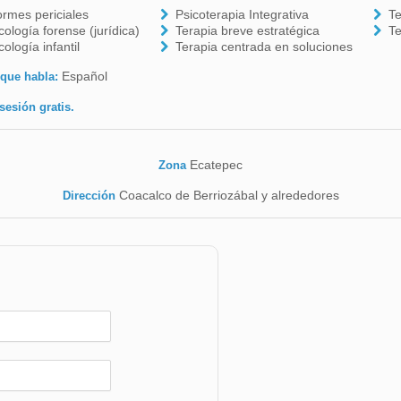
ormes periciales
Psicoterapia Integrativa
Te
cología forense (jurídica)
Terapia breve estratégica
T
cología infantil
Terapia centrada en soluciones
Español
 que habla:
sesión gratis.
Ecatepec
Zona
Coacalco de Berriozábal y alrededores
Dirección