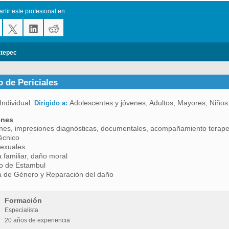
tir este profesional en:
tepec
 de Periciales
Individual.
Adolescentes y jóvenes, Adultos, Mayores, Niños
Dirigido a:
enes
es, impresiones diagnósticas, documentales, acompañamiento terapeut
écnico
sexuales
a familiar, daño moral
lo de Estambul
a de Género y Reparación del daño
Formación
Especialista
20 años de experiencia