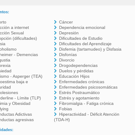
ntos:
orto
Cáncer
cción a internet
Dependencia emocional
cción Sexual
Depresión
pción (dificultades)
Dificultades de Estudio
sia
Dificultades del Aprendizaje
oholismo
Disfemia (tartamudeo) y Disfasia
zheimer - Demencias
Disfonías
ustia
Divorcio
orexia
Drogodependencias
siedad
Duelos y pérdidas
ismo - Asperger (TEA)
Educación Hijos
oestima baja e
Enfermedades crónicas
uridad
Enfermedades psicosomáticas
olesiones
Estrés Postraumático
derline - Límite (TLP)
Estrés y agotamiento
imia y Obesidad
Fibromialgia - Fatiga crónica
lying
Fobias
ductas Adictivas
Hiperactividad - Déficit Atención
nductas agresivas
(TDA-H)
idades: