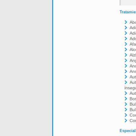
Tratamie
Ab
Adi
Adi
Ado
Afa
Alc
Al
Ang
An
An
Aut
Aut
inseg
Aut
Bor
Bul
Bul
Con
Co
Especial