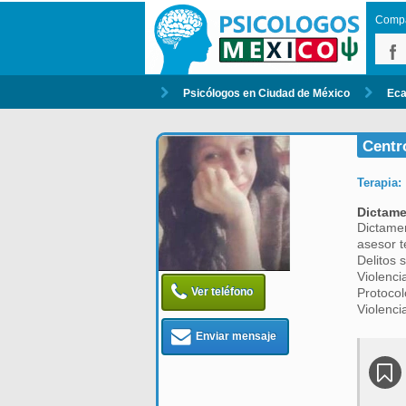
Compar
Psicólogos en Ciudad de México
Eca
Centro
Terapia:
Dictam
Dictamen
asesor t
Delitos 
Violenci
Ver teléfono
Protoco
Violenci
Enviar mensaje