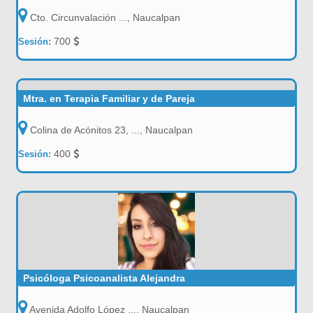
Cto. Circunvalación ..., Naucalpan
700
Sesión:
Mtra. en Terapia Familiar y de Pareja
Colina de Acónitos 23, ..., Naucalpan
400
Sesión:
Psicóloga Psicoanalista Alejandra
Avenida Adolfo López ..., Naucalpan