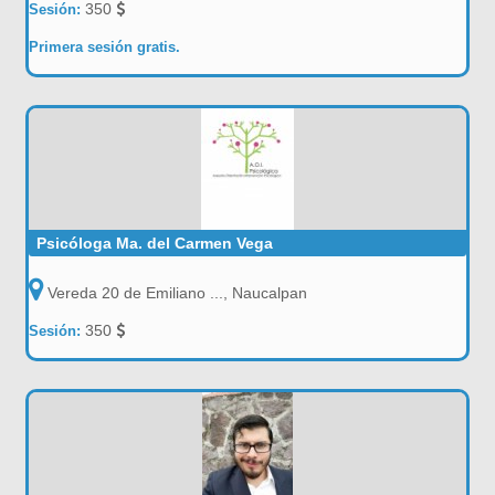
350
Sesión:
Primera sesión gratis.
Psicóloga Ma. del Carmen Vega
Vereda 20 de Emiliano ..., Naucalpan
350
Sesión: