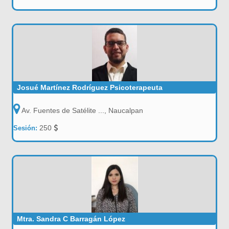
Josué Martínez Rodríguez Psicoterapeuta
Av. Fuentes de Satélite ..., Naucalpan
250
Sesión:
Mtra. Sandra C Barragán López