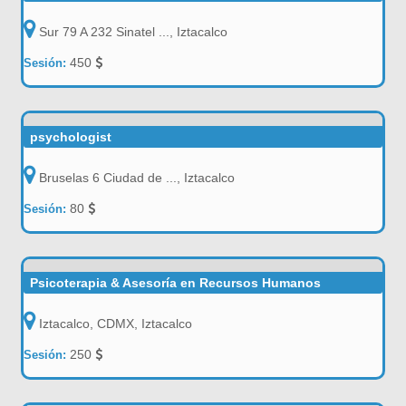
Sur 79 A 232 Sinatel ..., Iztacalco
450
Sesión:
psychologist
Bruselas 6 Ciudad de ..., Iztacalco
80
Sesión:
Psicoterapia & Asesoría en Recursos Humanos
Iztacalco, CDMX, Iztacalco
250
Sesión: