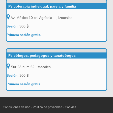
Psicoterapia individual, pareja y familia
Av. México 10 col Agrícola ..., Iztacalco
300
Sesión:
Primera sesión gratis.
Psicólogos, pedagogos y tanatoóogos
Sur 28 num 62, Iztacalco
300
Sesión:
Primera sesión gratis.
Condiciones de uso
-
Politica de privacidad
-
Cookies