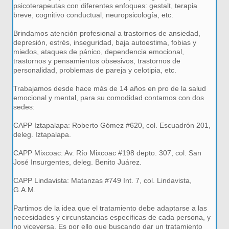
psicoterapeutas con diferentes enfoques: gestalt, terapia
breve, cognitivo conductual, neuropsicología, etc.
Brindamos atención profesional a trastornos de ansiedad,
depresión, estrés, inseguridad, baja autoestima, fobias y
miedos, ataques de pánico, dependencia emocional,
trastornos y pensamientos obsesivos, trastornos de
personalidad, problemas de pareja y celotipia, etc.
Trabajamos desde hace más de 14 años en pro de la salud
emocional y mental, para su comodidad contamos con dos
sedes:
CAPP Iztapalapa: Roberto Gómez #620, col. Escuadrón 201,
deleg. Iztapalapa.
CAPP Mixcoac: Av. Río Mixcoac #198 depto. 307, col. San
José Insurgentes, deleg. Benito Juárez.
CAPP Lindavista: Matanzas #749 Int. 7, col. Lindavista,
G.A.M.
Partimos de la idea que el tratamiento debe adaptarse a las
necesidades y circunstancias específicas de cada persona, y
no viceversa. Es por ello que buscando dar un tratamiento