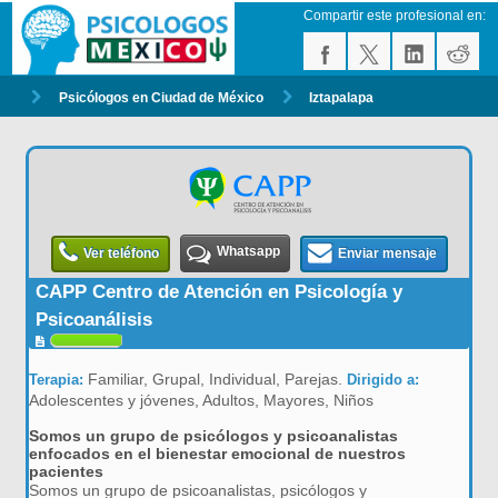
Compartir este profesional en:
Psicólogos en Ciudad de México
Iztapalapa
Whatsapp
Ver teléfono
Enviar mensaje
CAPP Centro de Atención en Psicología y
Psicoanálisis
Familiar, Grupal, Individual, Parejas.
Terapia:
Dirigido a:
Adolescentes y jóvenes, Adultos, Mayores, Niños
Somos un grupo de psicólogos y psicoanalistas
enfocados en el bienestar emocional de nuestros
pacientes
Somos un grupo de psicoanalistas, psicólogos y