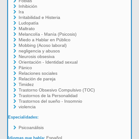
Fobias
Inhibición
Ira
Irritabilidad e Histeria
Ludopatía
Maltrato
Melancolía - Manía (Psicosis)
Miedo a Hablar en Público
Mobbing (Acoso laboral)
negligencia y abusos
Neurosis obsesiva
Orientación - Identidad sexual
Pánico
Relaciones sociales
Relación de pareja
Timidez
Trastorno Obsesivo Compulsivo (TOC)
Trastornos de la Personalidad
Trastornos del sueño - Insomnio
violencia
Especialidades:
Psicoanálisis
Español
Idiomas que habla: