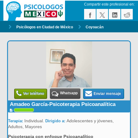
Compartir este profesional en:
Psicólogos en Ciudad de México
Coyoacán
Whatsapp
Ver teléfono
Enviar mensaje
Amadeo García-Psicoterapia Psicoanalítica
Individual.
Adolescentes y jóvenes,
Terapia:
Dirigido a:
Adultos, Mayores
Psicoterapia con enfoque Psicoanalítico