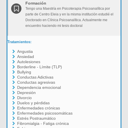
Formación
Tengo una Maestría en Psicoterapia Psicoanalítica por
parte de Centro Eleia y en la misma institución estudié el
Doctorado en Clínica Psicoanalítica. Actualmente me
encuentro haciendo mi tesis doctoral
Tratamientos:
Angustia
Ansiedad
Autolesiones
Borderline - Límite (TLP)
Bullying
Conductas Adictivas
Conductas agresivas
Dependencia emocional
Depresión
Divorcio
Duelos y pérdidas
Enfermedades crónicas
Enfermedades psicosomáticas
Estrés Postraumático
Fibromialgia - Fatiga crónica