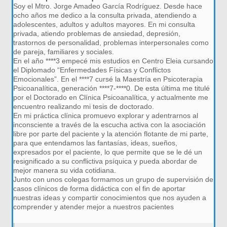
Soy el Mtro. Jorge Amadeo García Rodríguez. Desde hace
ocho años me dedico a la consulta privada, atendiendo a
adolescentes, adultos y adultos mayores. En mi consulta
privada, atiendo problemas de ansiedad, depresión,
trastornos de personalidad, problemas interpersonales como
de pareja, familiares y sociales.
En el año ****3 empecé mis estudios en Centro Eleia cursando
el Diplomado “Enfermedades Físicas y Conflictos
Emocionales”. En el ****7 cursé la Maestría en Psicoterapia
Psicoanalítica, generación ****7-****0. De esta última me titulé
por el Doctorado en Clínica Psicoanalítica, y actualmente me
encuentro realizando mi tesis de doctorado.
En mi práctica clínica promuevo explorar y adentrarnos al
inconsciente a través de la escucha activa con la asociación
libre por parte del paciente y la atención flotante de mi parte,
para que entendamos las fantasías, ideas, sueños,
expresados por el paciente, lo que permite que se le dé un
resignificado a su conflictiva psíquica y pueda abordar de
mejor manera su vida cotidiana.
Junto con unos colegas formamos un grupo de supervisión de
casos clínicos de forma didáctica con el fin de aportar
nuestras ideas y compartir conocimientos que nos ayuden a
comprender y atender mejor a nuestros pacientes